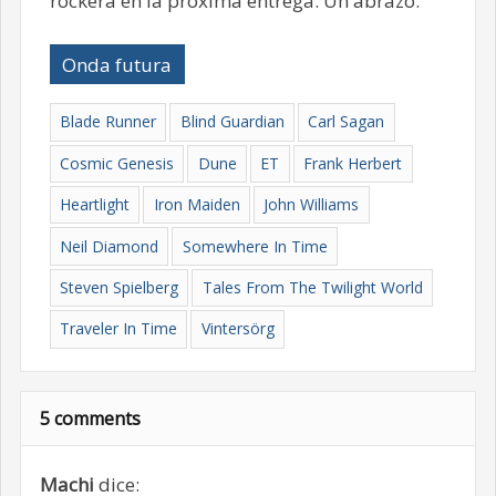
rockera en la próxima entrega. Un abrazo.
Onda futura
Blade Runner
Blind Guardian
Carl Sagan
Cosmic Genesis
Dune
ET
Frank Herbert
Heartlight
Iron Maiden
John Williams
Neil Diamond
Somewhere In Time
Steven Spielberg
Tales From The Twilight World
Traveler In Time
Vintersörg
5 comments
Machi
dice: