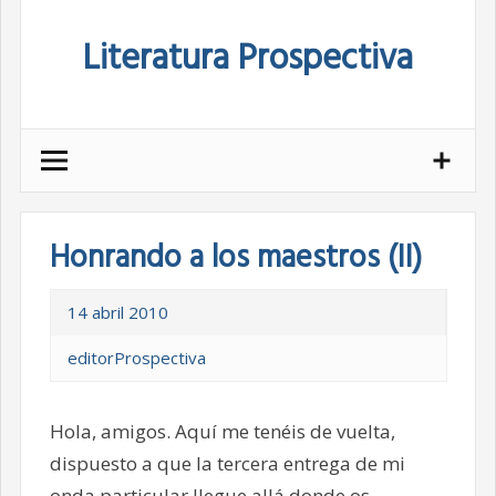
Skip
Literatura Prospectiva
to
content
Honrando a los maestros (II)
14 abril 2010
editorProspectiva
Hola, amigos. Aquí me tenéis de vuelta,
dispuesto a que la tercera entrega de mi
onda particular llegue allá donde os