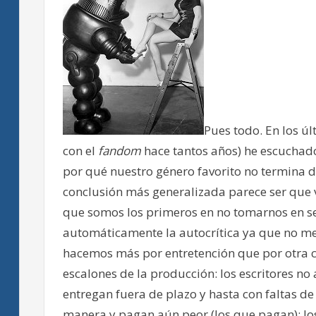
Pues todo. En los ú
con el
fandom
hace tantos años) he escuchado
por qué nuestro género favorito no termina d
conclusión más generalizada parece ser que v
que somos los primeros en no tomarnos en se
automáticamente la autocrítica ya que no m
hacemos más por entretención que por otra co
escalones de la producción: los escritores no
entregan fuera de plazo y hasta con faltas de
manera y pagan aún peor (los que pagan); lo