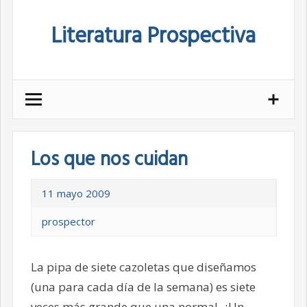
Skip
Literatura Prospectiva
to
content
Los que nos cuidan
11 mayo 2009
prospector
La pipa de siete cazoletas que diseñamos
(una para cada día de la semana) es siete
veces más grande que una normal. ¿Un