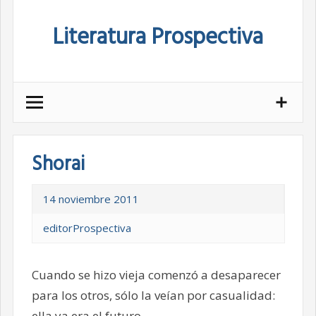
Skip
Literatura Prospectiva
to
content
Shorai
14 noviembre 2011
editorProspectiva
Cuando se hizo vieja comenzó a desaparecer
para los otros, sólo la veían por casualidad:
ella ya era el futuro.