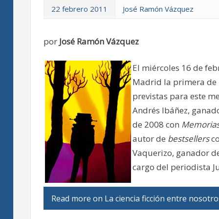
22 febrero 2011
José Ramón Vázquez
por
José Ramón Vázquez
El miércoles 16 de febr
Madrid la primera de 
previstas para este me
Andrés Ibáñez, ganado
de 2008 con
Memorias
autor de
bestsellers
c
Vaquerizo, ganador de
cargo del periodista Ju
Read more on La ciencia ficción entre nosotr