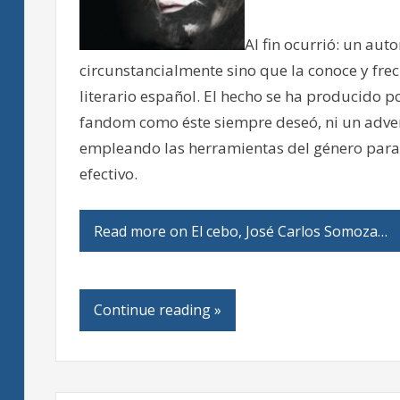
Al fin ocurrió: un auto
circunstancialmente sino que la conoce y fre
literario español. El hecho se ha producido po
fandom como éste siempre deseó, ni un adven
empleando las herramientas del género para e
efectivo.
Read more on El cebo, José Carlos Somoza…
Continue reading »