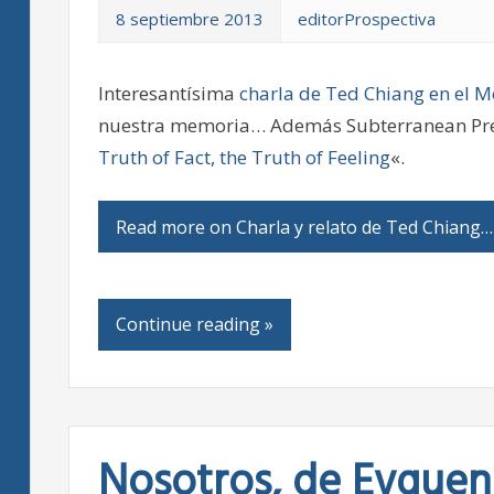
8 septiembre 2013
editorProspectiva
Interesantísima
charla de Ted Chiang en el
nuestra memoria… Además Subterranean Press
Truth of Fact, the Truth of Feeling
«.
Read more on Charla y relato de Ted Chiang…
Continue reading »
Nosotros, de Evguen