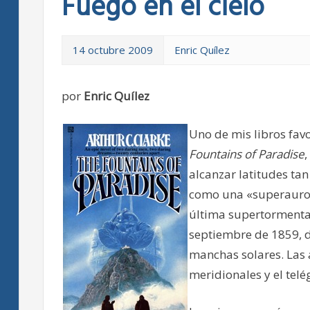
Fuego en el cielo
14 octubre 2009
Enric Quílez
por
Enric Quílez
Uno de mis libros favo
Fountains of Paradise
,
alcanzar latitudes ta
como una «superauror
última supertormenta 
septiembre de 1859, d
manchas solares. Las 
meridionales y el telé