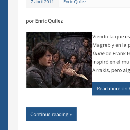
7 abril 2011
Enric Quílez
por
Enric Quílez
Viendo la que e
Magreb y en la p
Dune
de Frank H
inspiró en el m
Arrakis, pero al
Read more on P
Continue reading »