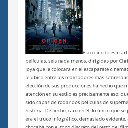
Escribiendo este art
películas, seis nada menos, dirigidas por Ch
joya que le colocara en el escaparate cinema
le ubico entre los realizadores más sobresali
elección de sus producciones ha hecho que m
atención en su estilo es precisamente eso, qu
sido capaz de rodar dos películas de superhér
historia. De hecho, raro en él, lo único que 
era el truco infográfico, demasiado evidente,
chocaba con el tono discreto del resto del fil