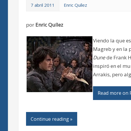
7 abril 2011
Enric Quílez
por
Enric Quílez
Viendo la que e
Magreb y en la p
Dune
de Frank H
inspiró en el m
Arrakis, pero al
Read more on P
Continue reading »