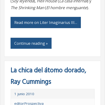
(
Soy leyenda
),
Hell House
(
La casa infernal
) y
The Shrinking Man
(
El hombre menguante
).
Read more on Liter Imaginarius III…
Continue reading »
La chica del átomo dorado,
Ray Cummings
1 junio 2010
editorProspectiva