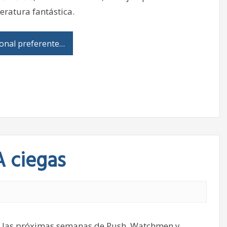
eratura fantástica.
onal preferente…
 ciegas
 de las próximas semanas de Push, Watchmen y