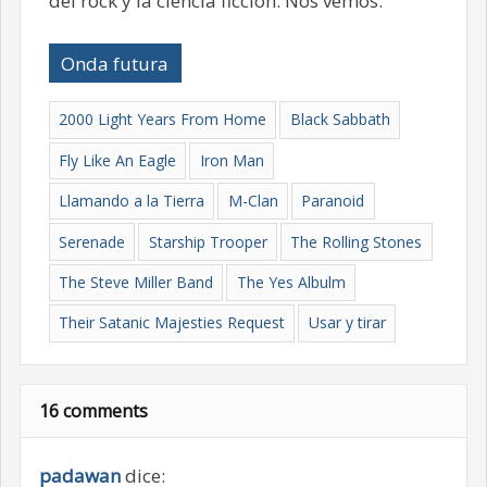
del rock y la ciencia ficción. Nos vemos.
Onda futura
2000 Light Years From Home
Black Sabbath
Fly Like An Eagle
Iron Man
Llamando a la Tierra
M-Clan
Paranoid
Serenade
Starship Trooper
The Rolling Stones
The Steve Miller Band
The Yes Albulm
Their Satanic Majesties Request
Usar y tirar
16 comments
padawan
dice: