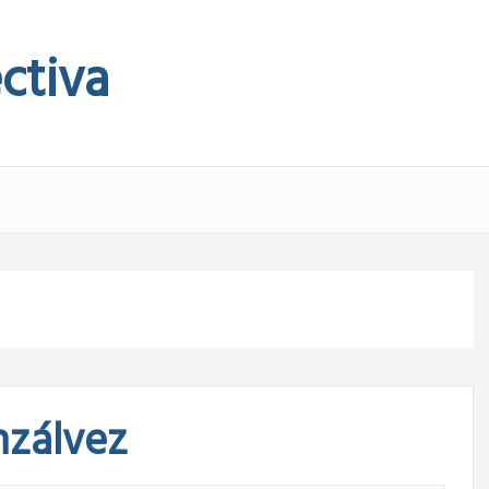
ctiva
nzálvez