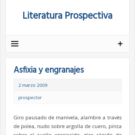
Skip
Literatura Prospectiva
to
content
Asfixia y engranajes
2 marzo 2009
prospector
Giro pausado de manivela, alambre a través
de polea, nudo sobre argolla de cuero, pinza
sobre el cuello enrojecido, giro rápido de