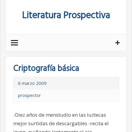
Skip
Literatura Prospectiva
to
content
Criptografía básica
6 marzo 2009
prospector
-Diez años de menstudio en las luztecas
mejor surtidas de descargables -recita el
joven, guiñando lentamente el ojo