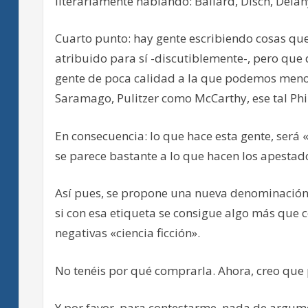
literariamente hablando: Ballard, Disch, Dela
Cuarto punto: hay gente escribiendo cosas que
atribuido para sí -discutiblemente-, pero que 
gente de poca calidad a la que podemos meno
Saramago, Pulitzer como McCarthy, ese tal Ph
En consecuencia: lo que hace esta gente, será «
se parece bastante a lo que hacen los apestado
Así pues, se propone una nueva denominación 
si con esa etiqueta se consigue algo más que
negativas «ciencia ficción».
No tenéis por qué comprarla. Ahora, creo que p
Y por favor, para contestarme, nada de argume