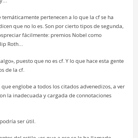
ny…
 temáticamente pertenecen a lo que la cf se ha
dicen que no lo es. Son por cierto tipos de segunda,
spreciar fácilmente: premios Nobel como
ilip Roth…
algo», puesto que no es cf. Y lo que hace esta gente
s de la cf.
que englobe a todos los citados advenedizos, a ver
 con la inadecuada y cargada de connotaciones
odría ser útil.
ntos del estilo «es que a eso se le ha llamado