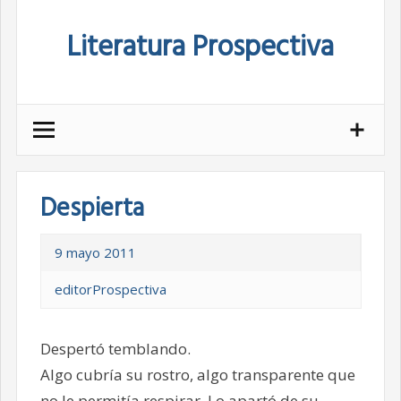
Skip
Literatura Prospectiva
to
content
Despierta
9 mayo 2011
editorProspectiva
Despertó temblando.
Algo cubría su rostro, algo transparente que
no le permitía respirar. Lo apartó de su