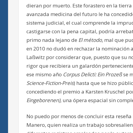
dieran por muerto. Este forastero en la tierr
avanzada medicina del futuro le ha concedi
sistema judicial, el cual comprende la impru
castigarse con la pena capital, podría arrebat
primo nada lejano de
El método,
mal que pudi
en 2010 no dudó en rechazar la nominación al
Laßwitz por considerar que, puesto que su no
rigor que recibiera un galardón perteneciente
ese mismo año
Corpus Delicti: Ein Prozeß
se m
Science-Fiction-Preis
) hasta que se hizo públic
concediendo el premio a Karsten Kruschel po
Eingeborenen),
una ópera espacial sin comple
No puedo por menos de concluir esta reseña 
Manero, quien realiza un trabajo sobresalient