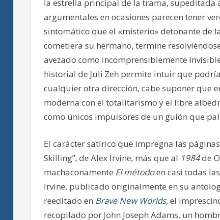
la estrella principal de la trama, supeditada 
argumentales en ocasiones parecen tener verd
sintomático que el «misterio» detonante de l
cometiera su hermano, termine resolviéndose 
avezado como incomprensiblemente invisible p
historial de Juli Zeh permite intuir que podrí
cualquier otra dirección, cabe suponer que e
moderna con el totalitarismo y el libre albed
como únicos impulsores de un guión que pali
El carácter satírico que impregna las páginas
Skilling”, de Alex Irvine, más que al
1984
de O
machaconamente
El método
en casi todas las
Irvine, publicado originalmente en su antolo
reeditado en
Brave New Worlds
,
el imprescind
recopilado por John Joseph Adams, un hombr