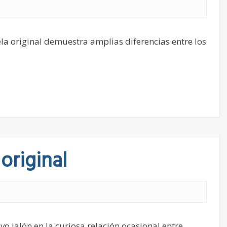
ela original demuestra amplias diferencias entre los
original
vo jalón en la curiosa relación ocasional entre