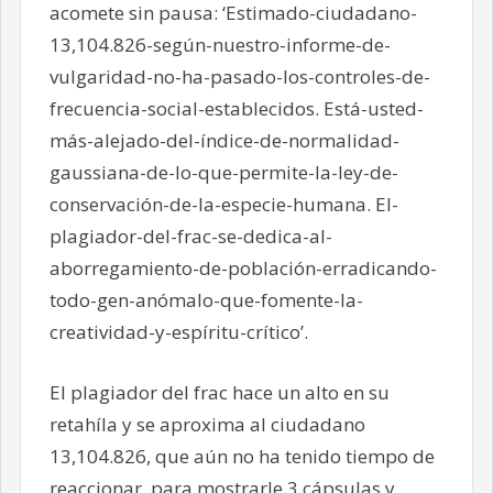
acomete sin pausa: ‘Estimado-ciudadano-
13,104.826-según-nuestro-informe-de-
vulgaridad-no-ha-pasado-los-controles-de-
frecuencia-social-establecidos. Está-usted-
más-alejado-del-índice-de-normalidad-
gaussiana-de-lo-que-permite-la-ley-de-
conservación-de-la-especie-humana. El-
plagiador-del-frac-se-dedica-al-
aborregamiento-de-población-erradicando-
todo-gen-anómalo-que-fomente-la-
creatividad-y-espíritu-crítico’.
El plagiador del frac hace un alto en su
retahíla y se aproxima al ciudadano
13,104.826, que aún no ha tenido tiempo de
reaccionar, para mostrarle 3 cápsulas y