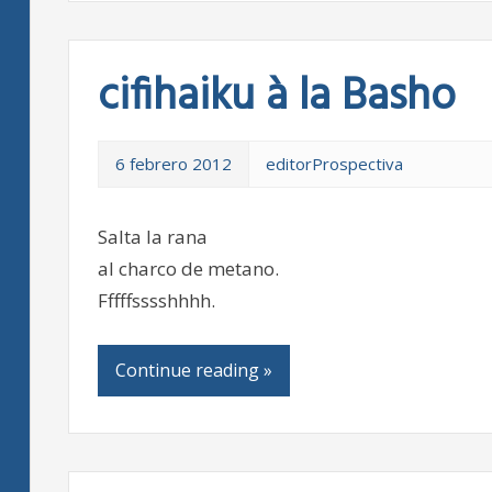
cifihaiku à la Basho
6 febrero 2012
editorProspectiva
Salta la rana
al charco de metano.
Fffffsssshhhh.
Continue reading »