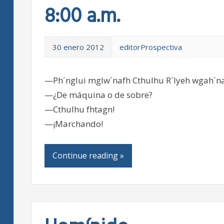
8:00 a.m.
30 enero 2012
editorProspectiva
—Ph´nglui mglw´nafh Cthulhu R´lyeh wgah´na
—¿De máquina o de sobre?
—Cthulhu fhtagn!
—¡Marchando!
Continue reading »