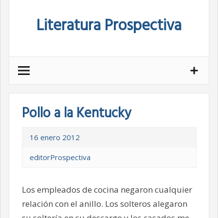
Skip
Literatura Prospectiva
to
content
Pollo a la Kentucky
16 enero 2012
editorProspectiva
Los empleados de cocina negaron cualquier
relación con el anillo. Los solteros alegaron
su soltería en su descargo y los casados me