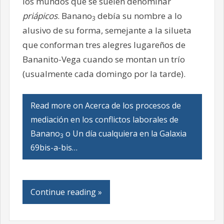
los mundos que se suelen denominar
priápicos
. Banano
debía su nombre a lo
3
alusivo de su forma, semejante a la silueta
que conforman tres alegres lugareños de
Bananito-Vega cuando se montan un trío
(usualmente cada domingo por la tarde).
Read more on Acerca de los procesos de
mediación en los conflictos laborales de
Banano
o Un día cualquiera en la Galaxia
3
69bis-a-bis…
Continue reading »