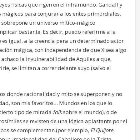
yes físicas que rigen en el inframundo. Gandalf y
 mágicos para conjurar a los entes primordiales.
 se sobrepone un universo mítico-mágico
plicar bastante. Es decir, puedo referirme a la
 es igual, a la creencia para un determinado actor
icación mágica, con independencia de que X sea algo
si achaco la invulnerabilidad de Aquiles a que,
le, se limitan a correr delante suyo (salvo el
dos donde racionalidad y mito se superponen y no
idad, son mis favoritos… Mundos en los que lo
 cierto tipo de mirada
folk
sobre el mundo), o de
ímiles se revisten de una lógica aplastante por el
apas se complementan (por ejemplo,
El Quijote
,
n la irracionalidad del Caballero de la Triste