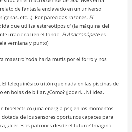
 sitúo en el macrocosmos de
Star Wars
en la
elato de fantasía enclavado en un universo
enígenas, etc…). Por parecidas razones,
El
dida que utiliza estereotipos cf (la máquina del
nte irracional (en el fondo,
El Anacronópete
es
vela verniana y punto)
ta maestro Yoda haría mutis por el forro y nos
 El telequinésico tritón que nada en las piscinas de
 en bolas de billar. ¿Cómo? ¡Joder!… Ni idea.
ón bioeléctrico (una energía psi) en los momentos
 dotada de los sensores oportunos capaces para
ra, ¿leer esos patrones desde el futuro? Imagino