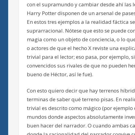
con el supramundo y cambiar desde ahí las le
Harry Potter disponen de un arsenal de pases
En estos tres ejemplos a la realidad fáctica
suprarracional. Nótese que esto se puede com
magia como un objeto de conciencia, o lo que
o actores de que el hecho X reviste una expl
trivial para el lector; eso pasa, por ejemplo, 
convencidos sus rivales de que no pueden herir
bueno de Héctor, así le fue).
Con esto quiero decir que hay terrenos híbri
terminas de saber qué terreno pisas. En real
trivial es descrito como mágico (por ejemplo
mundos donde aspectos absolutamente inveros
buen hacer del narrador. O cuando ambas c
donde la racionalidad del narrador convive co