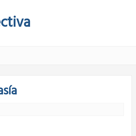
ctiva
asía